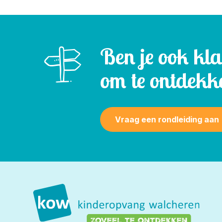
Ben je ook kl
om te ontdekk
Vraag een rondleiding aan