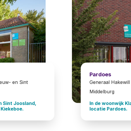
Pardoes
euw- en Sint
Generaal Hakewill
Middelburg
n Sint Joosland,
In de woonwijk Kl
e Kiekeboe.
locatie Pardoes.