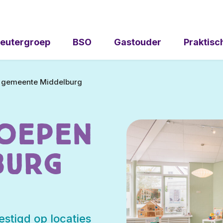
eutergroep
BSO
Gastouder
Praktisc
e gemeente Middelburg
oepen
burg
stigd op locaties