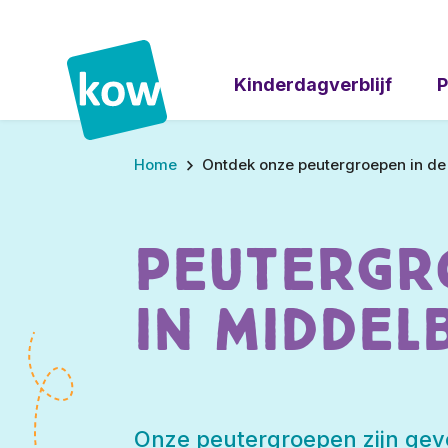
Kinderdagverblijf
P
Home
Ontdek onze peutergroepen in d
Peutergr
in Middel
Onze peutergroepen zijn geve