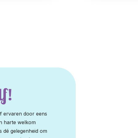
f!
elf ervaren door eens
an harte welkom
is dé gelegenheid om