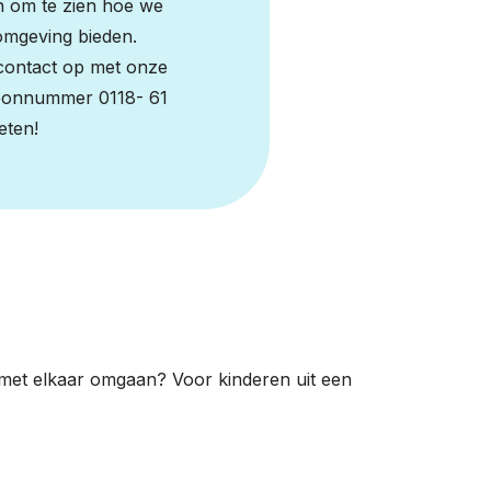
n om te zien hoe we
omgeving bieden.
 contact op met onze
foonnummer 0118- 61
eten!
 met elkaar omgaan? Voor kinderen uit een