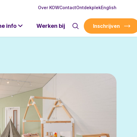
Over KOW
Contact
Ontdekplek
English
he info
Werken bij
Inschrijven