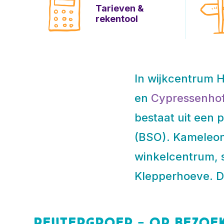
Tarieven &
rekentool
In wijkcentrum H
en
Cypressenho
bestaat uit een
(BSO). Kameleon 
winkelcentrum, s
Klepperhoeve. D
Peutergroep - Op bezoek