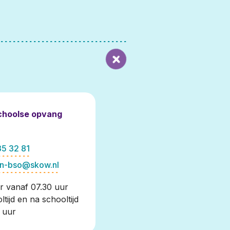
choolse opvang
35 32 81
n-bso@skow.nl
r vanaf 07.30 uur
ltijd en na schooltijd
0 uur