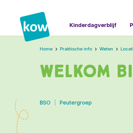
Kinderdagverblijf
P
Home
Praktische info
Weten
Locat
Welkom b
BSO
Peutergroep