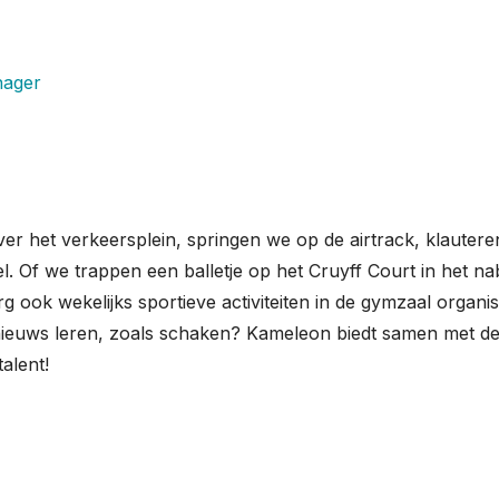
nager
r het verkeersplein, springen we op de airtrack, klauter
 Of we trappen een balletje op het Cruyff Court in het na
rg ook wekelijks sportieve activiteiten in de gymzaal organi
 nieuws leren, zoals schaken? Kameleon biedt samen met 
alent!