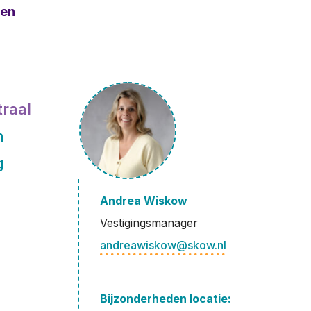
ven
raal
n
g
Andrea Wiskow
Vestigingsmanager
andreawiskow@skow.nl
Bijzonderheden locatie: