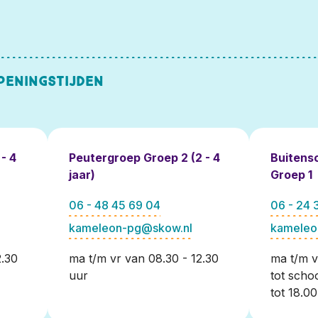
peningstijden
- 4
Peutergroep Groep 2 (2 - 4
Buitens
jaar)
Groep 1
06 - 48 45 69 04
06 - 24 
kameleon-pg@skow.nl
kameleo
2.30
ma t/m vr van 08.30 - 12.30
ma t/m v
uur
tot schoo
tot 18.0