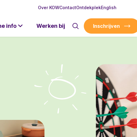
Over KOW
Contact
Ontdekplek
English
he info
Werken bij
Inschrijven