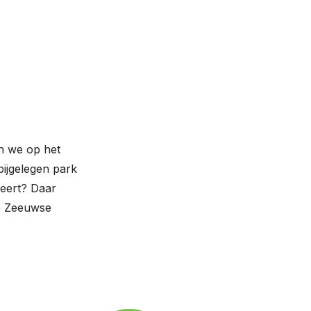
en we op het
bijgelegen park
seert? Daar
de Zeeuwse