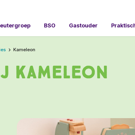
eutergroep
BSO
Gastouder
Praktisc
ies
Kameleon
ij Kameleon