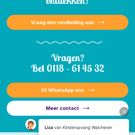
ontdekken?
Vraag een rondleiding aan
Vragen?
Bel
0118 – 61 45 32
Of WhatsApp ons
Meer contact