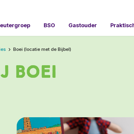
eutergroep
BSO
Gastouder
Praktisc
ies
Boei (locatie met de Bijbel)
j Boei