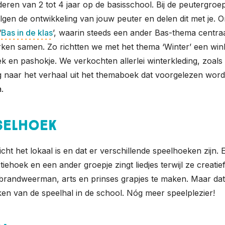
deren van 2 tot 4 jaar op de basisschool. Bij de peutergr
lgen de ontwikkeling van jouw peuter en delen dit met je. O
‘
Bas in de klas
’, waarin steeds een ander Bas-thema centraa
rken samen. Zo richtten we met het thema ‘Winter’ een wink
 en pashokje. We verkochten allerlei winterkleding, zoals 
g naar het verhaal uit het themaboek dat voorgelezen wor
a.
tselhoek
icht het lokaal is en dat er verschillende speelhoeken zijn.
oek en een ander groepje zingt liedjes terwijl ze creatief 
randweerman, arts en prinses grapjes te maken. Maar dat is
 van de speelhal in de school. Nóg meer speelplezier!