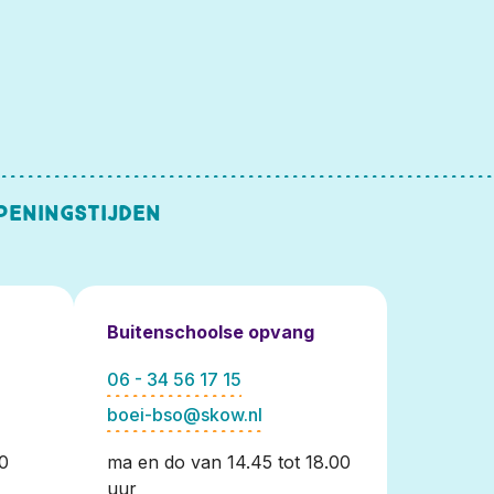
peningstijden
Buitenschoolse opvang
06 - 34 56 17 15
boei-bso@skow.nl
30
ma en do van 14.45 tot 18.00
uur