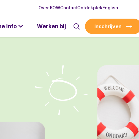
Over KOW
Contact
Ontdekplek
English
he info
Werken bij
Inschrijven