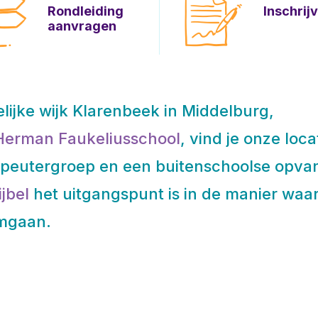
Rondleiding
Inschrij
aanvragen
elijke wijk Klarenbeek in Middelburg,
Herman Faukeliusschool
, vind je onze loca
n peutergroep en een buitenschoolse opva
ijbel
het uitgangspunt is in de manier waa
omgaan.