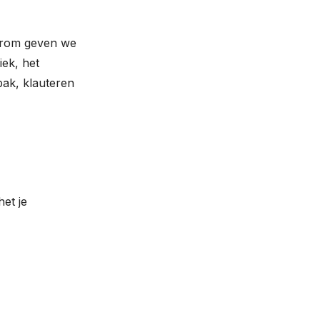
aarom geven we
iek, het
bak, klauteren
.
et je