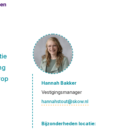
ven
tie
ng
rop
Hannah Bakker
Vestigingsmanager
hannahstout@skow.nl
Bijzonderheden locatie: