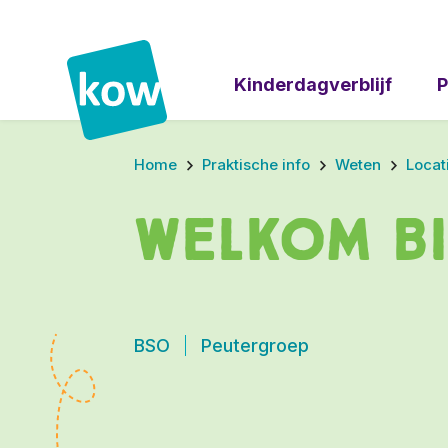
Kinderdagverblijf
P
Home
Praktische info
Weten
Locat
Welkom bi
BSO
Peutergroep