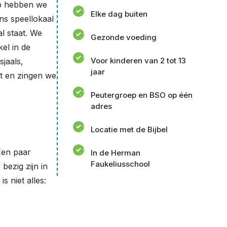
oep hebben we
Elke dag buiten
ns speellokaal
l staat. We
Gezonde voeding
el in de
Voor kinderen van 2 tot 13
sjaals,
jaar
dt en zingen we
Peutergroep en BSO op één
adres
Locatie met de Bijbel
 Een paar
In de Herman
Faukeliusschool
bezig zijn in
 niet alles: