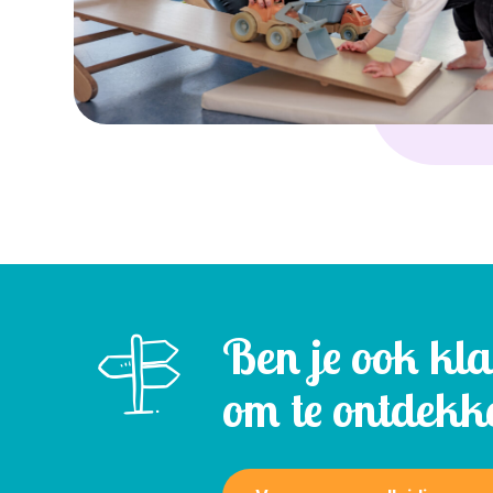
Ben je ook kl
om te ontdekk