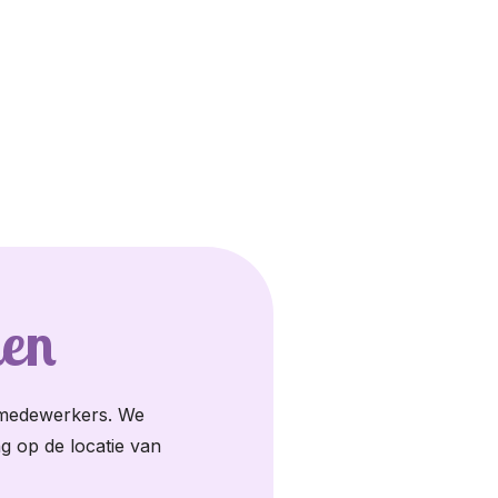
ken
e medewerkers. We
ng op de locatie van