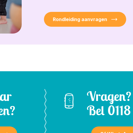
Rondleiding aanvragen
aar
Vragen?
en?
Bel
0118 