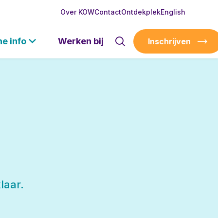
Over KOW
Contact
Ontdekplek
English
he info
Werken bij
Inschrijven
laar.