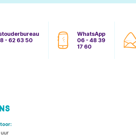
stouderbureau
WhatsApp
8 - 62 63 50
06 - 48 39
17 60
ns
toor:
 uur