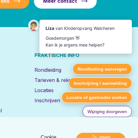
 ons
Meer contact
PRAKTISCHE INFO
Rondleiding
Tarieven & rekentool
Locaties
Inschrijven
l
Cookie
Ja, geen
Disclaimer
Privacy
Realisatie:
Nedbase