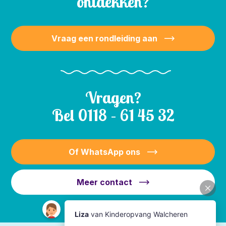
ontdekken?
Vraag een rondleiding aan
Vragen?
Bel
0118 – 61 45 32
Of WhatsApp ons
Meer contact