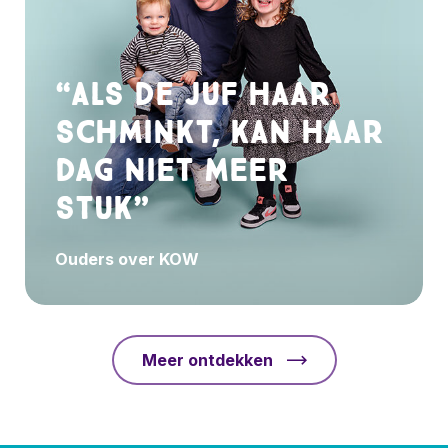
“Als de juf haar
schminkt, kan haar
dag niet meer
stuk”
Ouders over KOW
Meer ontdekken