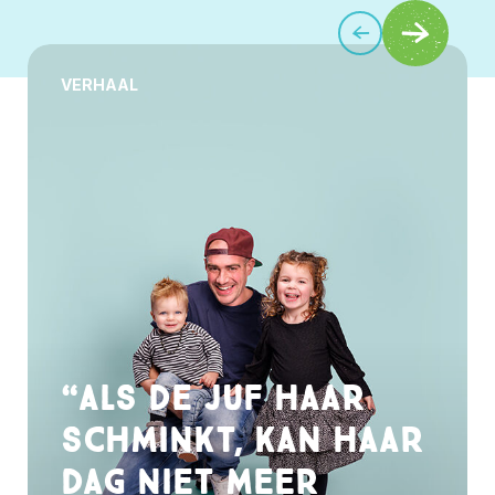
VERHAAL
“Als de juf haar
schminkt, kan haar
dag niet meer