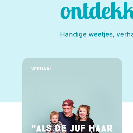
ontdekk
Handige weetjes, verha
VERHAAL
“Als de juf haar