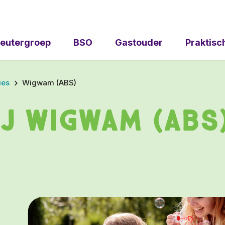
eutergroep
BSO
Gastouder
Praktisc
ies
Wigwam (ABS)
j Wigwam (ABS