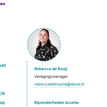
ven
het
Rebecca de Booij
Vestigingsmanager
rebeccadebruyne@skow.nl
ok
ie
Bijzonderheden locatie: