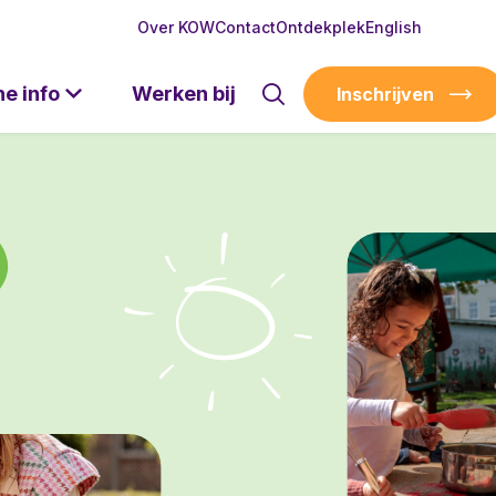
Over KOW
Contact
Ontdekplek
English
he info
Werken bij
Inschrijven
)