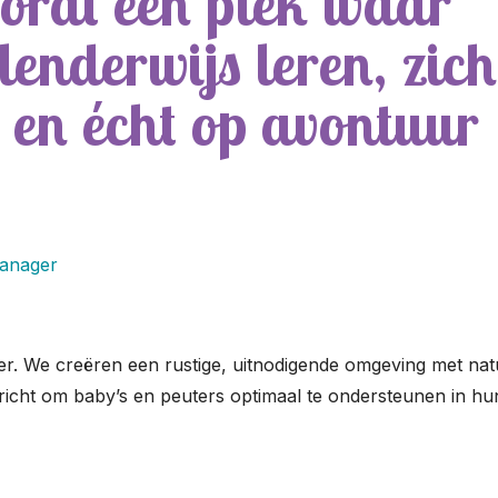
dt een plek waar
lenderwijs leren, zich
en écht op avontuur
manager
. We creëren een rustige, uitnodigende omgeving met natu
richt om baby’s en peuters optimaal te ondersteunen in hu