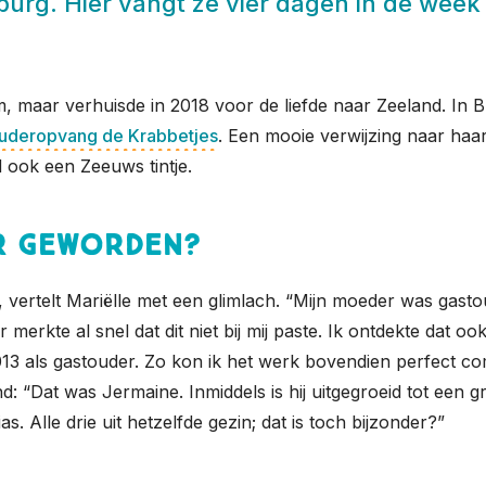
rg. Hier vangt ze vier dagen in de week k
 maar verhuisde in 2018 voor de liefde naar Zeeland. In B
uderopvang de Krabbetjes
. Een mooie verwijzing naar haa
 ook een Zeeuws tintje.
r geworden?
n”, vertelt Mariëlle met een glimlach. “Mijn moeder was gas
erkte al snel dat dit niet bij mij paste. Ik ontdekte dat ook
13 als gastouder. Zo kon ik het werk bovendien perfect co
d: “Dat was Jermaine. Inmiddels is hij uitgegroeid tot een g
 Alle drie uit hetzelfde gezin; dat is toch bijzonder?”