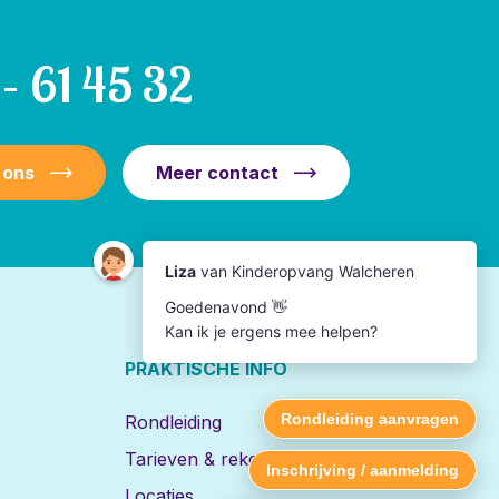
– 61 45 32
 ons
Meer contact
PRAKTISCHE INFO
Rondleiding
Tarieven & rekentool
Locaties