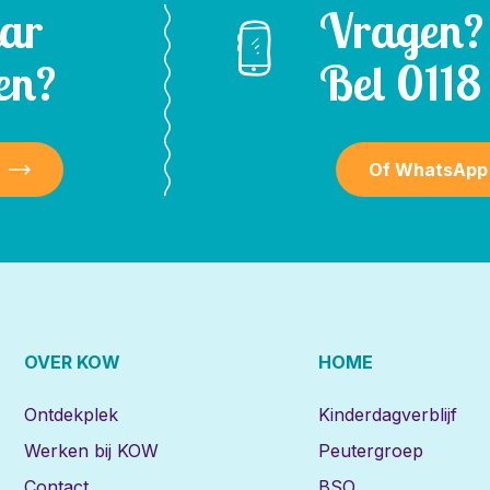
aar
Vragen?
en?
Bel
0118 
Of WhatsApp
OVER KOW
HOME
Ontdekplek
Kinderdagverblijf
Werken bij KOW
Peutergroep
Contact
BSO