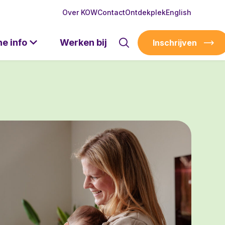
Over KOW
Contact
Ontdekplek
English
he info
Werken bij
Inschrijven