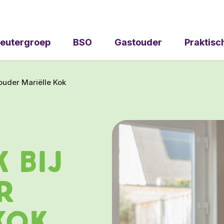
eutergroep
BSO
Gastouder
Praktisc
ouder Mariëlle Kok
 bij
r
Kok