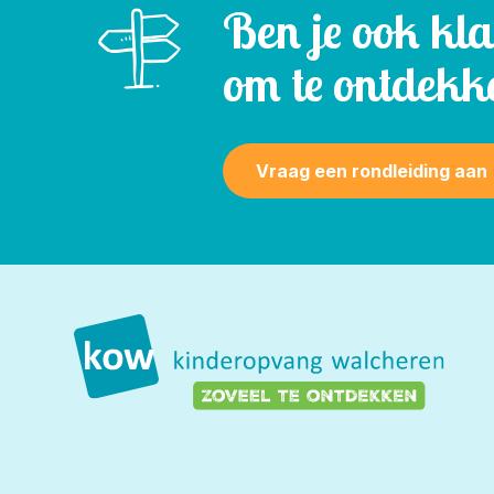
Ben je ook kl
om te ontdekk
Vraag een rondleiding aan