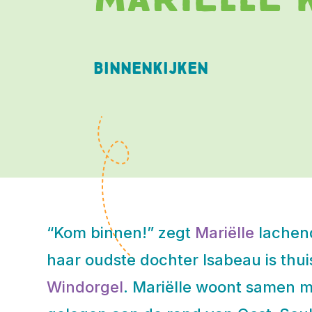
Binnenkijken
“Kom binnen!” zegt
Mariëlle
lachend
haar oudste dochter Isabeau is thui
Windorgel
. Mariëlle woont samen m