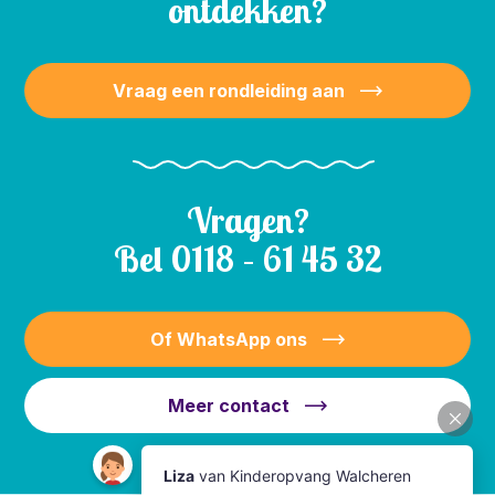
ontdekken?
Vraag een rondleiding aan
Vragen?
Bel
0118 – 61 45 32
Of WhatsApp ons
Meer contact