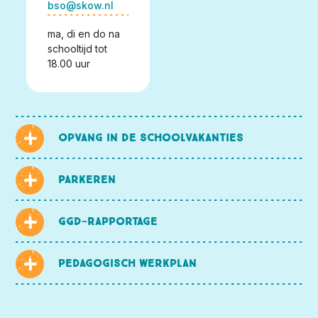
bso@skow.nl
ma, di en do na
schooltijd tot
18.00 uur
Opvang in de schoolvakanties
Parkeren
GGD-rapportage
Pedagogisch werkplan