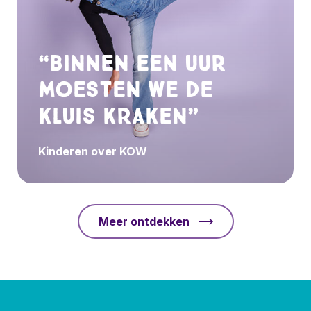
“Binnen een uur
moesten we de
kluis kraken”
Kinderen over KOW
Meer ontdekken