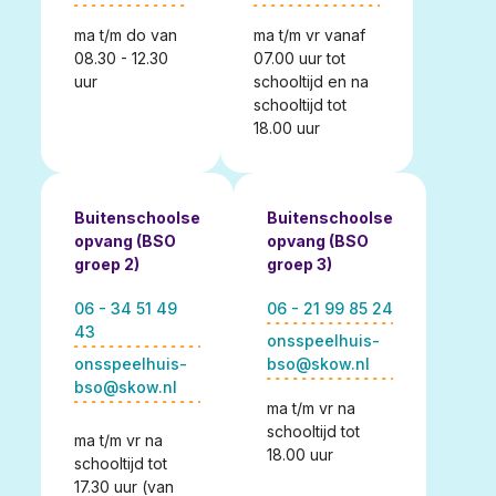
ma t/m do van
ma t/m vr vanaf
08.30 - 12.30
07.00 uur tot
uur
schooltijd en na
schooltijd tot
18.00 uur
Buitenschoolse
Buitenschoolse
opvang (BSO
opvang (BSO
groep 2)
groep 3)
06 - 34 51 49
06 - 21 99 85 24
43
onsspeelhuis-
onsspeelhuis-
bso@skow.nl
bso@skow.nl
ma t/m vr na
schooltijd tot
ma t/m vr na
18.00 uur
schooltijd tot
17.30 uur (van