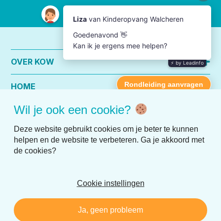
OVER KOW
HOME
Wil je ook een cookie?
PRAKTISCHE INFO
Deze website gebruikt cookies om je beter te kunnen
helpen en de website te verbeteren. Ga je akkoord met
de cookies?
Cookie instellingen
Disclaimer
Privacy
Ja, geen probleem
Realisatie:
Nedbase