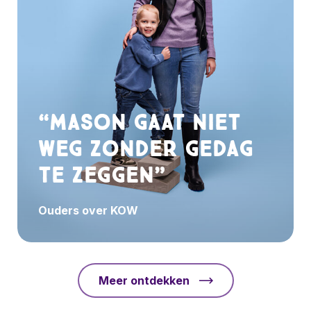
“Mason gaat niet
weg zonder gedag
te zeggen”
Ouders over KOW
Meer ontdekken