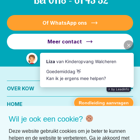
Bel
0118 – 61 45 32
Of WhatsApp ons
Meer contact
OVER KOW
HOME
Wil je ook een cookie?
PRAKTISCHE INFO
Deze website gebruikt cookies om je beter te kunnen
helpen en de website te verbeteren. Ga je akkoord met