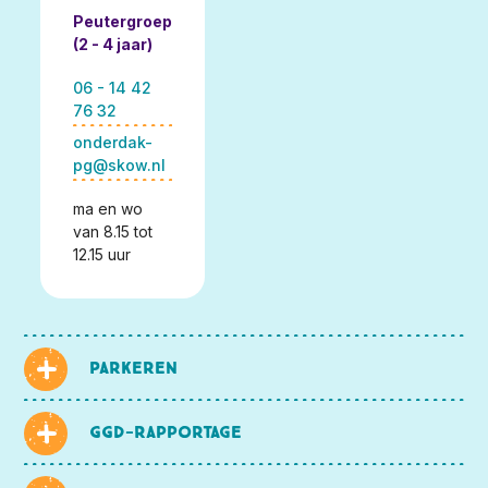
Peutergroep
(2 - 4 jaar)
06 - 14 42
76 32
onderdak-
pg@skow.nl
ma en wo
van 8.15 tot
12.15 uur
Parkeren
GGD-rapportage