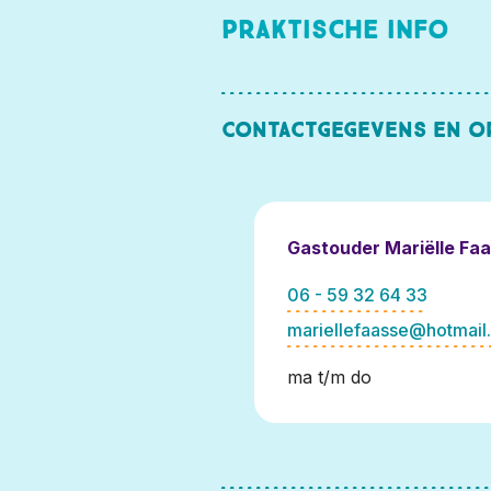
Praktische info
Contactgegevens en o
Gastouder Mariëlle Fa
06 - 59 32 64 33
mariellefaasse@hotmail
ma t/m do