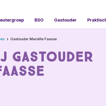
eutergroep
BSO
Gastouder
Praktisc
ies
Gastouder Mariëlle Faasse
ij Gastouder
Faasse