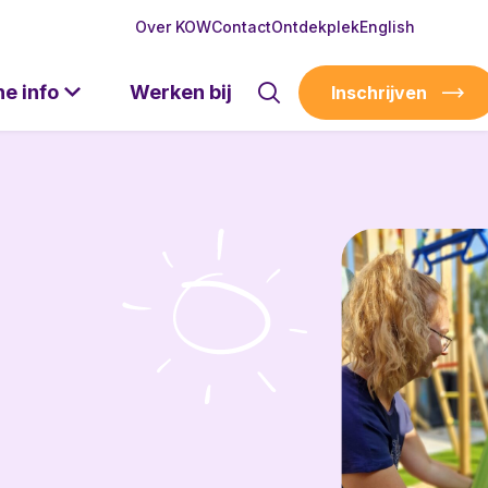
Over KOW
Contact
Ontdekplek
English
he info
Werken bij
Inschrijven