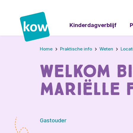
Kinderdagverblijf
P
Home
Praktische info
Weten
Locat
Welkom b
Mariëlle 
Gastouder