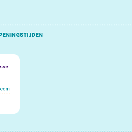
peningstijden
asse
.com