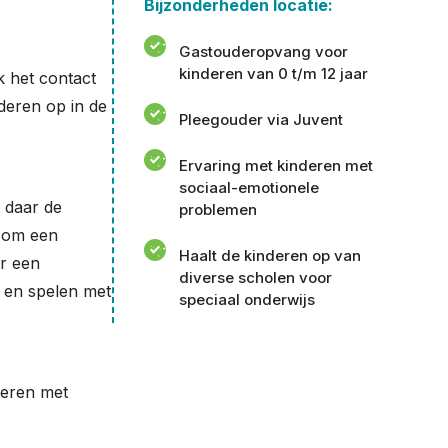
Bijzonderheden locatie:
Gastouderopvang voor
kinderen van 0 t/m 12 jaar
k het contact
deren op in de
Pleegouder via Juvent
Ervaring met kinderen met
sociaal-emotionele
t daar de
problemen
f om een
Haalt de kinderen op van
er een
diverse scholen voor
n en spelen met
speciaal onderwijs
deren met