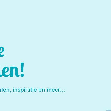
e
en!
len, inspiratie en meer…