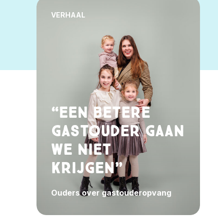
VERHAAL
“Een betere
gastouder gaan
we niet
krijgen”
Ouders over gastouderopvang