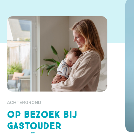
ACHTERGROND
Op bezoek bij
gastouder