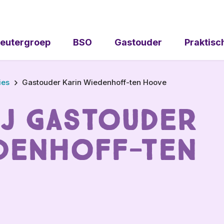
eutergroep
BSO
Gastouder
Praktisc
ies
Gastouder Karin Wiedenhoff-ten Hoove
ij Gastouder
edenhoff-ten