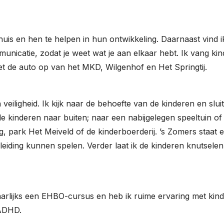
thuis en hen te helpen in hun ontwikkeling. Daarnaast vind i
nicatie, zodat je weet wat je aan elkaar hebt. Ik vang kin
 met de auto op van het MKD, Wilgenhof en Het Springtij.
veiligheid. Ik kijk naar de behoefte van de kinderen en slui
t de kinderen naar buiten; naar een nabijgelegen speeltuin o
 park Het Meiveld of de kinderboerderij. ’s Zomers staat 
eiding kunnen spelen. Verder laat ik de kinderen knutsele
jaarlijks een EHBO-cursus en heb ik ruime ervaring met kin
 ADHD.