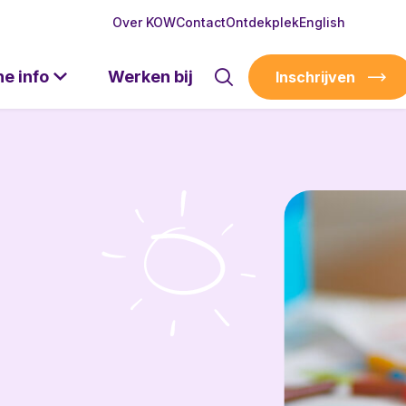
Over KOW
Contact
Ontdekplek
English
he info
Werken bij
Inschrijven