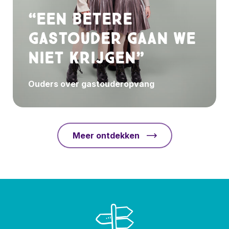
“Een betere
gastouder gaan we
niet krijgen”
Ouders over gastouderopvang
Meer ontdekken