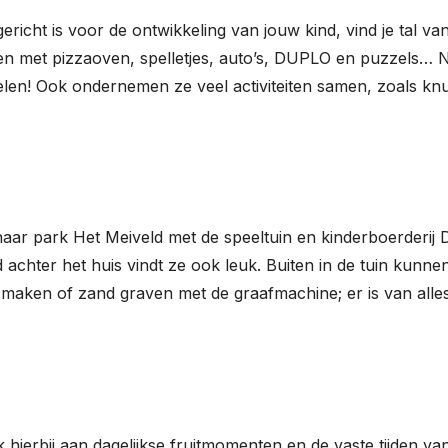
gericht is voor de ontwikkeling van jouw kind, vind je tal va
en met pizzaoven, spelletjes, auto’s, DUPLO en puzzels…
len! Ook ondernemen ze veel activiteiten samen, zoals knu
naar park Het Meiveld met de speeltuin en kinderboerderij 
 achter het huis vindt ze ook leuk. Buiten in de tuin kunne
s maken of zand graven met de graafmachine; er is van alles
 hierbij aan dagelijkse fruitmomenten en de vaste tijden va