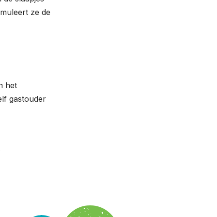
imuleert ze de
n het
elf gastouder
.