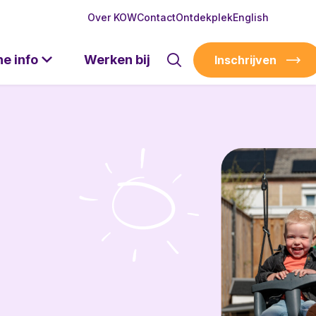
Over KOW
Contact
Ontdekplek
English
he info
Werken bij
Inschrijven