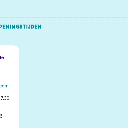
peningstijden
de
.com
17.30
26