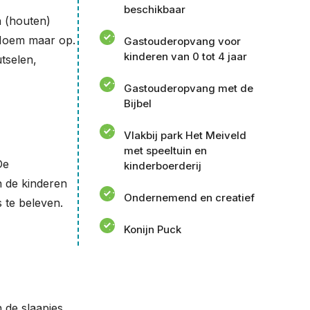
beschikbaar
n (houten)
 Noem maar op.
Gastouderopvang voor
kinderen van 0 tot 4 jaar
tselen,
Gastouderopvang met de
Bijbel
Vlakbij park Het Meiveld
met speeltuin en
De
kinderboerderij
n de kinderen
Ondernemend en creatief
 te beleven.
Konijn Puck
n de slaapjes