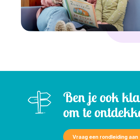
Ben je ook kl
om te ontdekk
Vraag een rondleiding aan