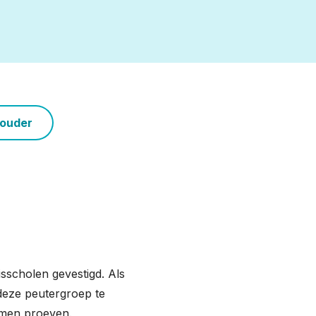
ouder
sscholen gevestigd. Als
 deze peutergroep te
omen proeven.