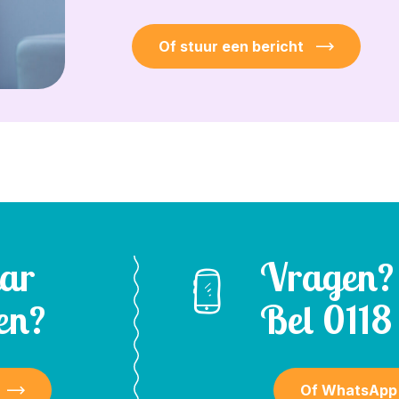
Of stuur een bericht
aar
Vragen?
en?
Bel
0118 
Of WhatsApp