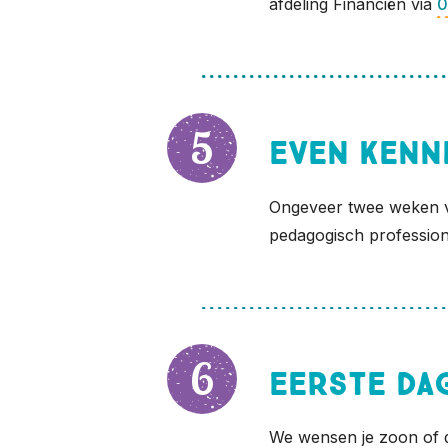
afdeling Financiën via
0
Even kenn
Ongeveer twee weken vo
pedagogisch professiona
Eerste da
We wensen je zoon of d