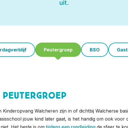
uit.
rdagverblijf
Peutergroep
BSO
Gast
 peutergroep
 Kinderopvang Walcheren zijn in of dichtbij Walcherse basi
asisschool jouw kind later gaat, is het handig om ook voor
 niet. Het beste is om
tijdens een rondleiding
de sfeer te k