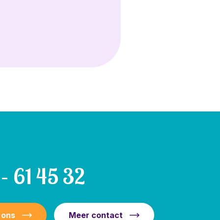
– 61 45 32
 ons
Meer contact