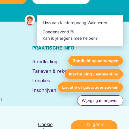
PRAKTISCHE INFO
Rondleiding
Tarieven & rekentool
Locaties
Inschrijven
l
Cookie
Ja, geen
Disclaimer
Privacy
Realisatie:
Nedbase