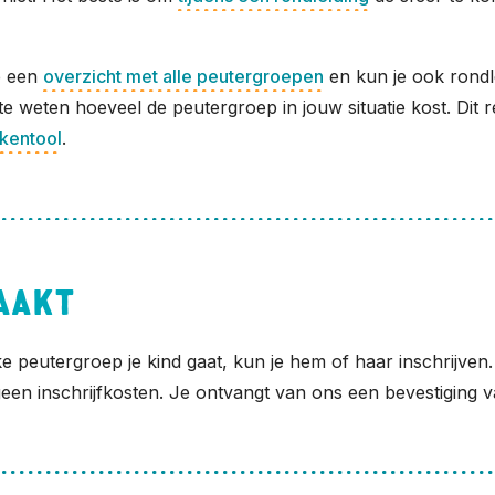
e een
overzicht met alle peutergroepen
en kun je ook rondl
m te weten hoeveel de peutergroep in jouw situatie kost. Dit
kentool
.
aakt
e peutergroep je kind gaat, kun je hem of haar inschrijven.
een inschrijfkosten. Je ontvangt van ons een bevestiging va