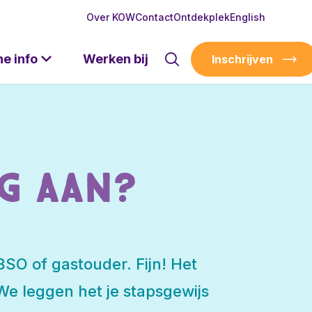
Over KOW
Contact
Ontdekplek
English
he info
Werken bij
Inschrijven
g aan?
SO of gastouder. Fijn! Het
 We leggen het je stapsgewijs