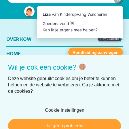
OVER KOW
HOME
Wil je ook een cookie?
PRAKTISCHE INFO
Deze website gebruikt cookies om je beter te kunnen
helpen en de website te verbeteren. Ga je akkoord met
de cookies?
Cookie instellingen
Disclaimer
Privacy
Ja, geen probleem
Realisatie:
Nedbase