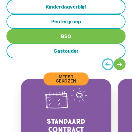
Kinderdagverblijf
Peutergroep
BSO
Gastouder
MEEST
GEKOZEN
Standaard
contract