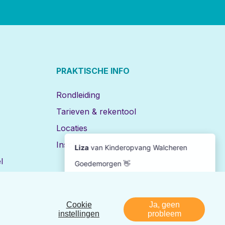
PRAKTISCHE INFO
Rondleiding
Tarieven & rekentool
Locaties
Inschrijven
l
Cookie
Ja, geen
Disclaimer
Privacy
Realisatie:
Nedbase
instellingen
probleem