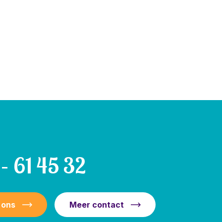
– 61 45 32
 ons
Meer contact