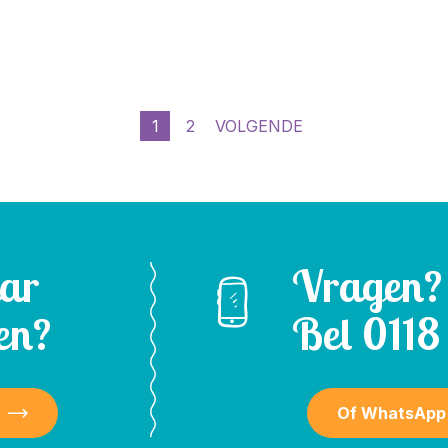
1
2
VOLGENDE
aar
Vragen?
en?
Bel
0118 
Of WhatsApp