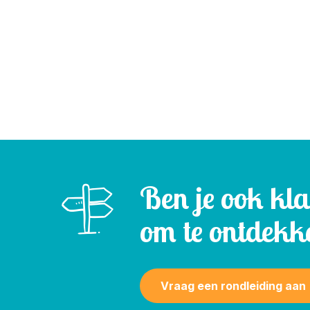
Ben je ook kl
om te ontdekk
Vraag een rondleiding aan