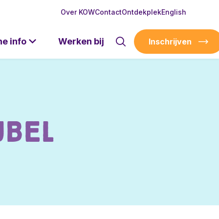
Over KOW
Contact
Ontdekplek
English
he info
Werken bij
Inschrijven
jbel