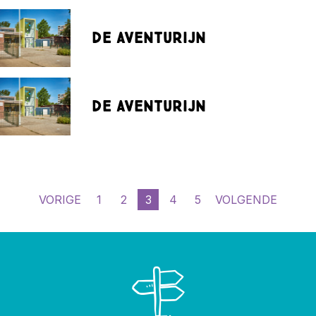
De Aventurijn
De Aventurijn
VORIGE
1
2
3
4
5
VOLGENDE