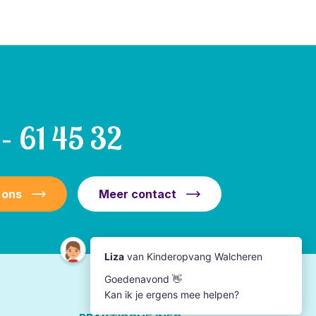
– 61 45 32
 ons
Meer contact