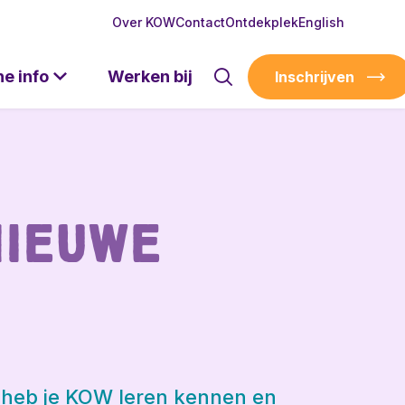
Over KOW
Contact
Ontdekplek
English
he info
Werken bij
Inschrijven
nieuwe
e heb je KOW leren kennen en