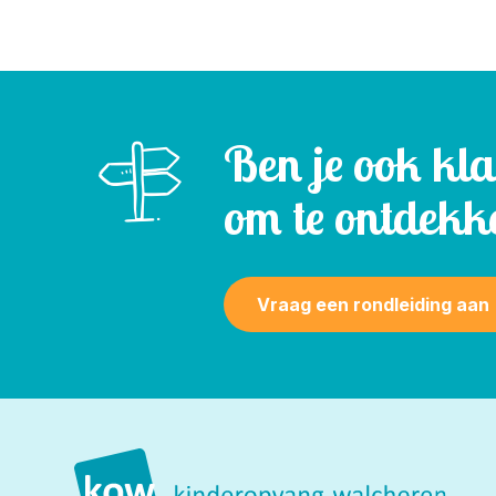
Ben je ook kl
om te ontdekk
Vraag een rondleiding aan