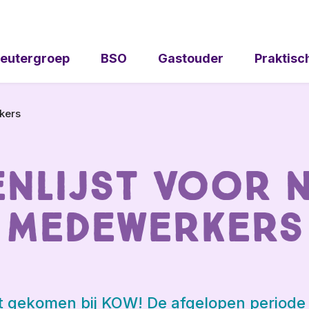
eutergroep
BSO
Gastouder
Praktisc
kers
nlijst voor 
medewerkers
ent gekomen bij KOW! De afgelopen period