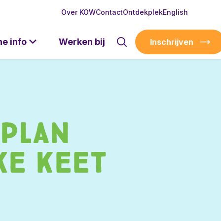
Over KOW
Contact
Ontdekplek
English
he info
Werken bij
Inschrijven
plan
ke Keet