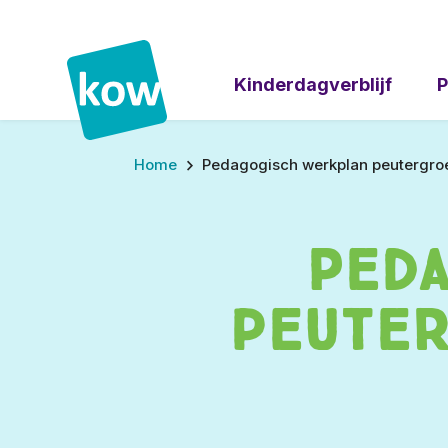
Kinderdagverblijf
P
Home
Pedagogisch werkplan peutergroe
Ped
peuter