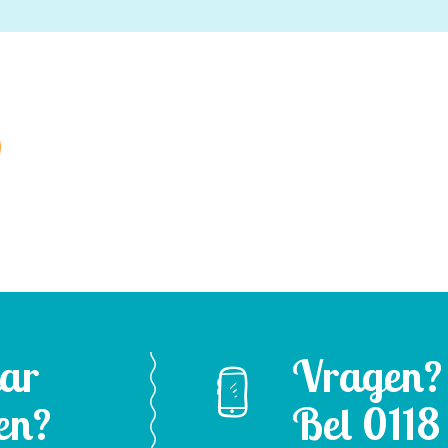
aar
Vragen?
en?
Bel
0118 