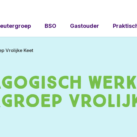
eutergroep
BSO
Gastouder
Praktisc
p Vrolijke Keet
agogisch werk
groep Vrolij