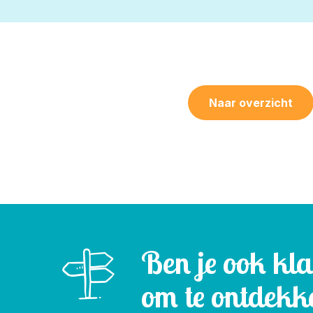
Naar overzicht
Ben je ook kl
om te ontdekk