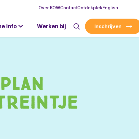
Over KOW
Contact
Ontdekplek
English
he info
Werken bij
Inschrijven
plan
treintje