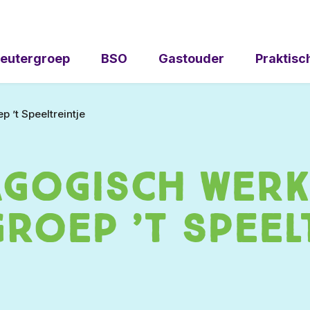
eutergroep
BSO
Gastouder
Praktisc
 ’t Speeltreintje
agogisch werk
roep ’t Speel