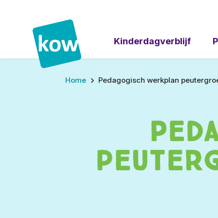
Kinderdagverblijf
P
Home
Pedagogisch werkplan peutergroep
Ped
peuterg