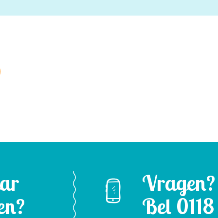
aar
Vragen?
en?
Bel
0118 