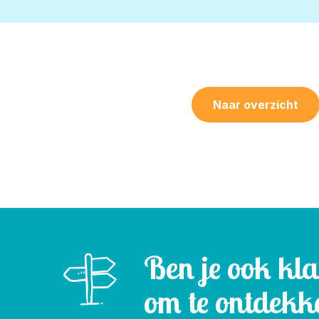
Naar overzicht
Ben je ook kl
om te ontdekk