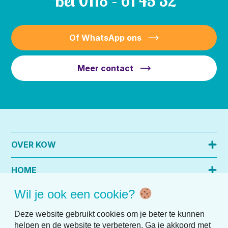
Bel
0118 – 61 45 32
Of WhatsApp ons
Meer contact
OVER KOW
HOME
Wil je ook een cookie?
PRAKTISCHE INFO
Deze website gebruikt cookies om je beter te kunnen
helpen en de website te verbeteren. Ga je akkoord met