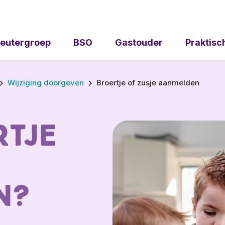
eutergroep
BSO
Gastouder
Praktisc
Wijziging doorgeven
Broertje of zusje aanmelden
rtje
n?