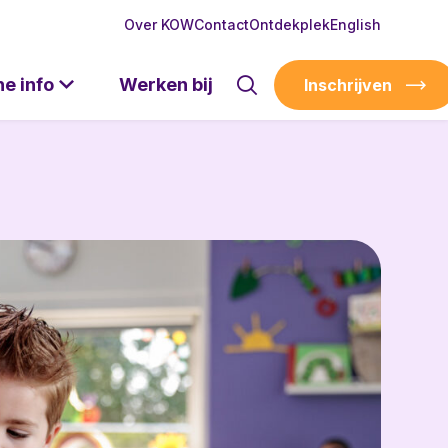
Over KOW
Contact
Ontdekplek
English
he info
Werken bij
Inschrijven