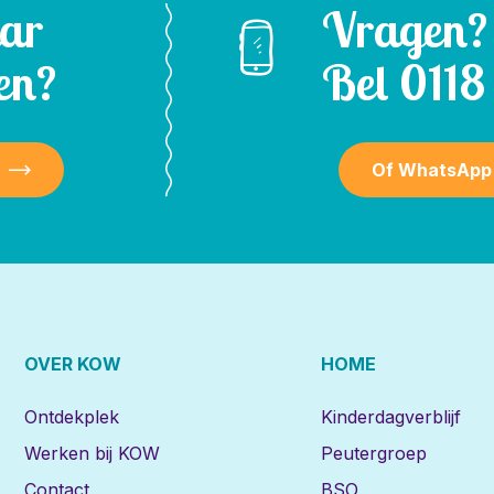
aar
Vragen?
en?
Bel
0118 
Of WhatsApp
OVER KOW
HOME
Ontdekplek
Kinderdagverblijf
Werken bij KOW
Peutergroep
Contact
BSO