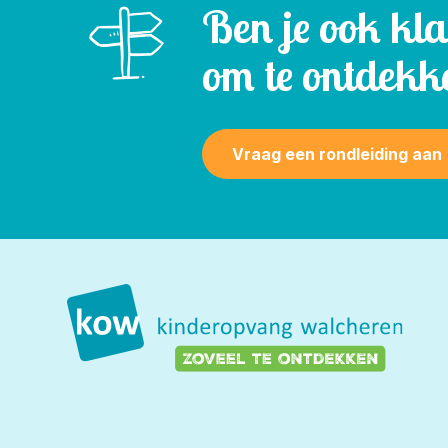
Ben je ook kl
om te ontdekk
Vraag een rondleiding aan