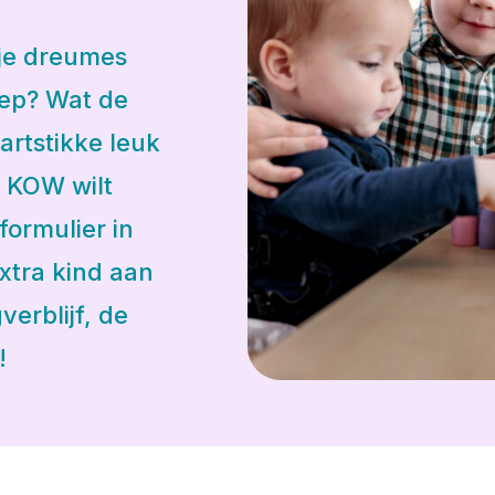
 je dreumes
oep? Wat de
artstikke leuk
ij KOW wilt
formulier in
xtra kind aan
erblijf, de
!