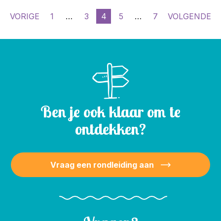
VORIGE
1
…
3
4
5
…
7
VOLGENDE
Ben je ook klaar om te
ontdekken?
Vraag een rondleiding aan