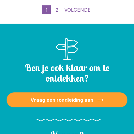
1
2
VOLGENDE
Ben je ook klaar om te
ontdekken?
Vraag een rondleiding aan