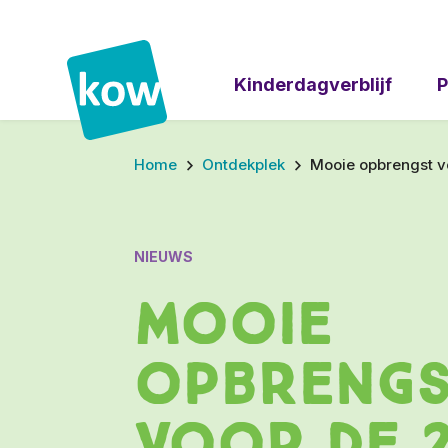
Kinderdagverblijf
P
Home
Ontdekplek
Mooie opbrengst v
NIEUWS
Mooie
opbreng
voor de 