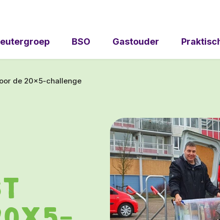
eutergroep
BSO
Gastouder
Praktisc
oor de 20×5-challenge
st
20x5-