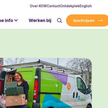
Over KOW
Contact
Ontdekplek
English
he info
Werken bij
Inschrijven