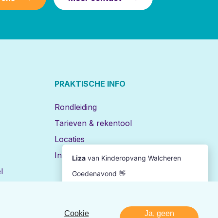
PRAKTISCHE INFO
Rondleiding
Tarieven & rekentool
Locaties
Inschrijven
l
Cookie
Ja, geen
Disclaimer
Privacy
Realisatie:
Nedbase