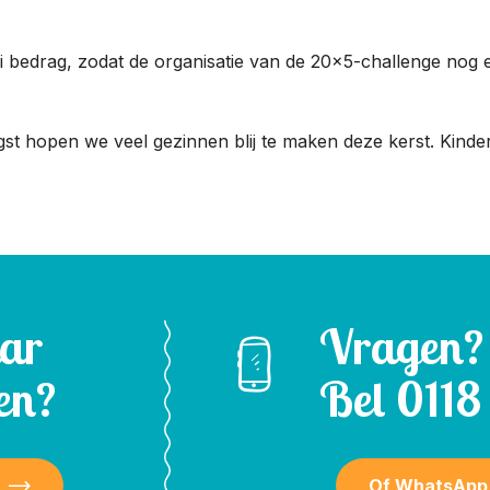
bedrag, zodat de organisatie van de 20×5-challenge nog e
gst hopen we veel gezinnen blij te maken deze kerst. Kind
aar
Vragen?
en?
Bel
0118 
Of WhatsApp