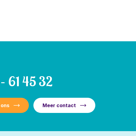
– 61 45 32
 ons
Meer contact