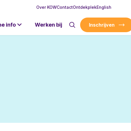
Over KOW
Contact
Ontdekplek
English
he info
Werken bij
Inschrijven