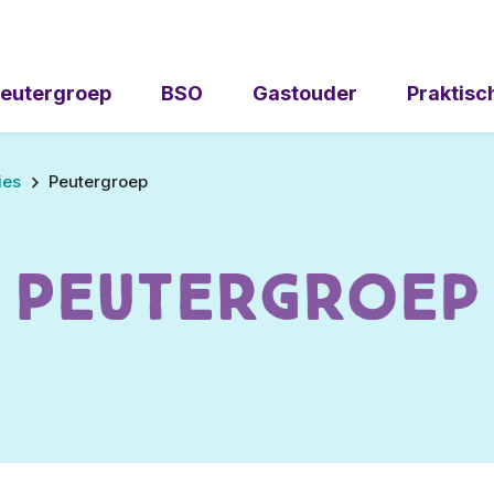
eutergroep
BSO
Gastouder
Praktisc
ies
Peutergroep
Peutergroep