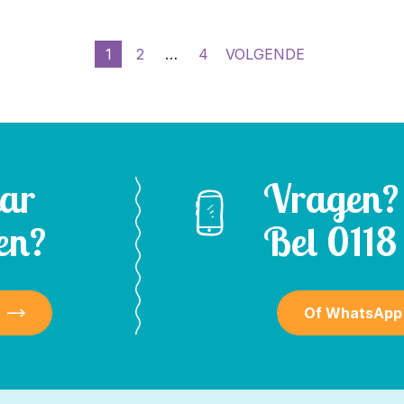
1
2
…
4
VOLGENDE
aar
Vragen?
en?
Bel
0118 
Of WhatsApp