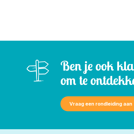
Ben je ook kl
om te ontdekk
Vraag een rondleiding aan