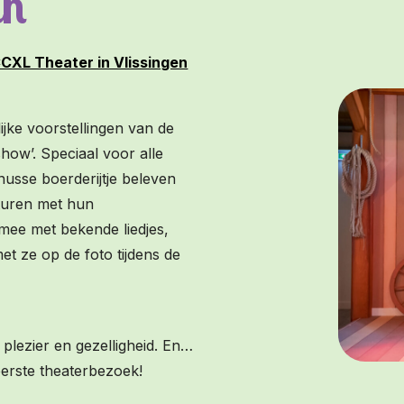
un
CCXL Theater in Vlissingen
ijke voorstellingen van de
ow’. Speciaal voor alle
nusse boerderijtje beleven
turen met hun
 mee met bekende liedjes,
t ze op de foto tijdens de
l plezier en gezelligheid. En…
reerste theaterbezoek!