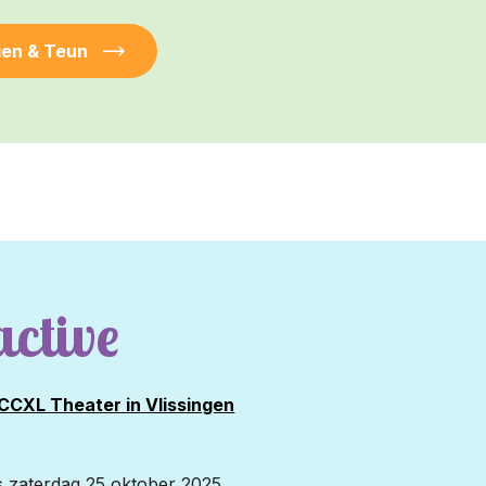
ien & Teun
active
CCXL Theater in Vlissingen
is zaterdag 25 oktober 2025