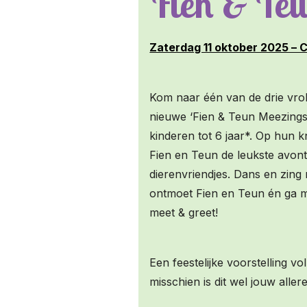
Fien & Te
Zaterdag 11 oktober 2025 – 
Kom naar één van de drie vrol
nieuwe ‘Fien & Teun Meezingsh
kinderen tot 6 jaar*. Op hun k
Fien en Teun de leukste avon
dierenvriendjes. Dans en zing
ontmoet Fien en Teun én ga me
meet & greet!
Een feestelijke voorstelling vo
misschien is dit wel jouw alle