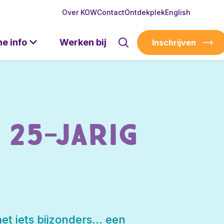
Over KOW
Contact
Ontdekplek
English
he info
Werken bij
Inschrijven
 25-jarig
et iets bijzonders… een