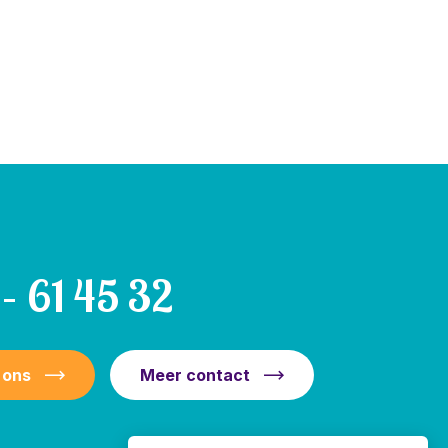
– 61 45 32
 ons
Meer contact