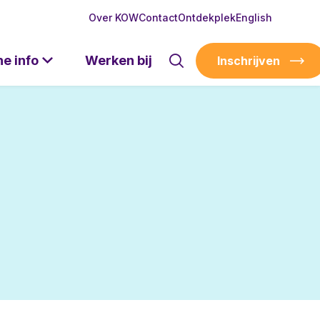
Over KOW
Contact
Ontdekplek
English
he info
Werken bij
Inschrijven