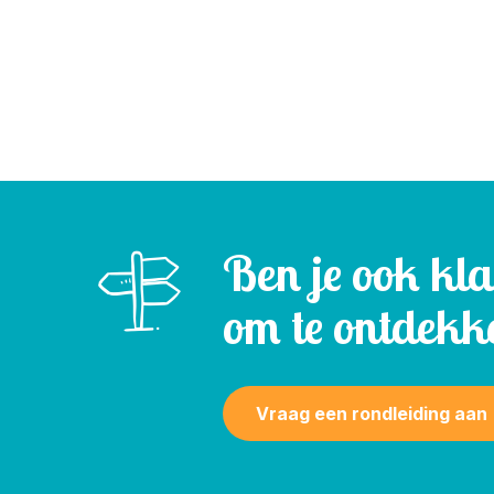
Ben je ook kl
om te ontdekk
Vraag een rondleiding aan