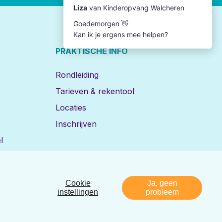
PRAKTISCHE INFO
Rondleiding
Tarieven & rekentool
Locaties
Inschrijven
l
Cookie
Ja, geen
Disclaimer
Privacy
Realisatie:
Nedbase
instellingen
probleem